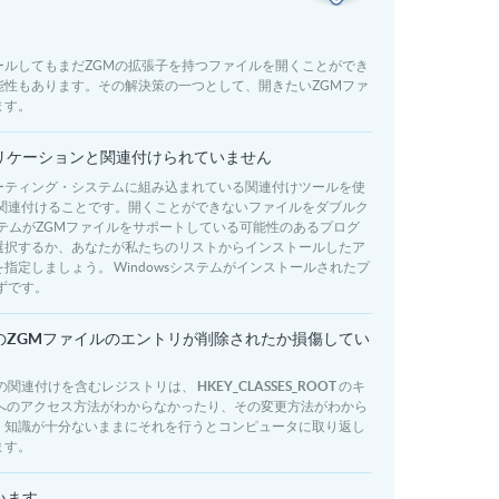
ールしてもまだZGMの拡張子を持つファイルを開くことができ
能性もあります。その解決策の一つとして、開きたいZGMファ
ます。
リケーションと関連付けられていません
ーティング・システムに組み込まれている関連付けツールを使
と関連付けることです。開くことができないファイルをダブルク
ステムがZGMファイルをサポートしている可能性のあるプログ
選択するか、あなたが私たちのリストからインストールしたア
定しましょう。 Windowsシステムがインストールされたプ
ずです。
でのZGMファイルのエントリが削除されたか損傷してい
の関連付けを含むレジストリは、
HKEY_CLASSES_ROOT
のキ
トリへのアクセス方法がわからなかったり、その変更方法がわから
。知識が十分ないままにそれを行うとコンピュータに取り返し
ます。
います