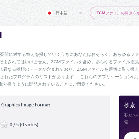
日本語
ZGMファイルの開き方
M
う疑問に対する答えを探していくうちにあなたはおそらく、あらゆるフ
だまされてはいけません、ZGMファイルを含め、あらゆるファイル拡
れ異なる種類のデータが含まれており、ZGMファイルを適切に取り扱
発されたプログラムのリストがあります － これらのアプリケーション
取り扱うように開発されていることにご留意ください。
検索
 Graphics Image Format
私たち
索
0 / 5 (0 votes)