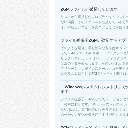
ZGMファイルが破損しています
リストから選択したプログラムをインスト
ない場合、そのファイルが破損している可
イルの新しいコピーを見つけることがあり
ファイル拡張子ZGMが対応するアプ
そのような場合、最も簡単な方法はオペレ
ってZGMファイルをサポートプログラム
リックしましょう － オペレーティングシ
ラムの一覧を表示します。そのいずれかを
プリケーションがインストールされた場所を指
ログラムを使用してZGMファイルを開くは
「Windowsシステムレジストリ」
ます
ファイル拡張子ZGMのアプリケーションと
ーの中にあります。Windowsのレジス
ない場合は、専門家の助けを仰ぎましょう
の付かない変化を引き起こす可能性もあり
ZGMファイルがウイルスに感染して