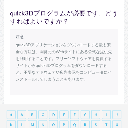
quick3Dプログラムが必要です、どう
すればよいですか？
注意
quick3Dアプリケーションをダウンロードする最も安
全な方法は、開発元のWebサイトにある公式な提供先
を利用することです。フリーソフトウェアを提供する
サイトからquick3Dプログラムをダウンロードする
と、不要なアドウェアや広告表示をコンピュータにイ
ンストールしてしまうこともあります。
#
A
B
C
D
E
F
G
H
I
J
K
L
M
N
O
P
Q
R
S
T
U