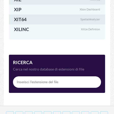
XIP
Xbox Dashboard
XIT64
SpatialAnalyzer
XILINC
Xilize Defintion
RICERCA
Cerca nel nostro database di estensioni di file