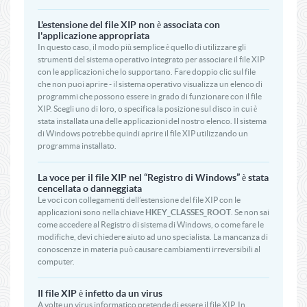
L'estensione del file XIP non è associata con
l'applicazione appropriata
In questo caso, il modo più semplice è quello di utilizzare gli
strumenti del sistema operativo integrato per associare il file XIP
con le applicazioni che lo supportano. Fare doppio clic sul file
che non puoi aprire - il sistema operativo visualizza un elenco di
programmi che possono essere in grado di funzionare con il file
XIP. Scegli uno di loro, o specifica la posizione sul disco in cui è
stata installata una delle applicazioni del nostro elenco. Il sistema
di Windows potrebbe quindi aprire il file XIP utilizzando un
programma installato.
La voce per il file XIP nel “Registro di Windows” è stata
cencellata o danneggiata
Le voci con collegamenti dell’estensione del file XIP con le
applicazioni sono nella chiave
HKEY_CLASSES_ROOT
. Se non sai
come accedere al Registro di sistema di Windows, o come fare le
modifiche, devi chiedere aiuto ad uno specialista. La mancanza di
conoscenze in materia può causare cambiamenti irreversibili al
computer.
Il file XIP è infetto da un virus
A volte un virus informatico pretende di essere il file XIP. In