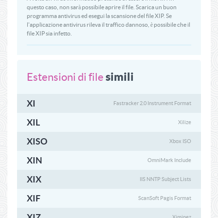
questo caso, non sarà possibile aprire il file. Scarica un buon
programma antivirus ed esegui la scansione del file XIP. Se
l'applicazione antivirus rileva il traffico dannoso, è possibile che il
file XIP sia infetto.
simili
Estensioni di file
XI
Fastracker 2.0 Instrument Format
XIL
Xilize
XISO
Xbox ISO
XIN
OmniMark Include
XIX
IIS NNTP Subject Lists
XIF
ScanSoft Pagis Format
XIZ
Ximinez