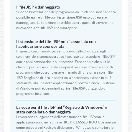
Il file JISP è danneggiato
Se dopo l'installazione del programma da un elenco, non è ancora
possibile aprire un file con l'estensione JISP, esso può essere
danneggiato. La soluzione potrebbe essere quella di trovare una
nuova copia del file JISP, che vuoi aprire
L'estensione del file JISP non è associata con
l'applicazione appropriata
In questo caso, il modo più semplice è quello di utilizzare gli
strumenti del sistema operativo integrato per associare il file JISP
con le applicazioni che lo supportano. Fare doppio clic sul file
che non puoi aprire - il sistema operativo visualizza un elenco di
programmi che possono essere in grado di funzionare con il file
JISP. Scegli uno di loro, o specifica la posizione sul disco in cui è
stata installata una delle applicazioni del nostro elenco. Il sistema
di Windows potrebbe quindi aprire il file JISP utilizzando un
programma installato.
La voce per il file JISP nel “Registro di Windows” è
stata cencellata o danneggiata
Le voci con collegamenti dell’estensione del file JISP con le
applicazioni sono nella chiave
HKEY_CLASSES_ROOT
. Se non sai
come accedere al Registro di sistema di Windows, o come fare le