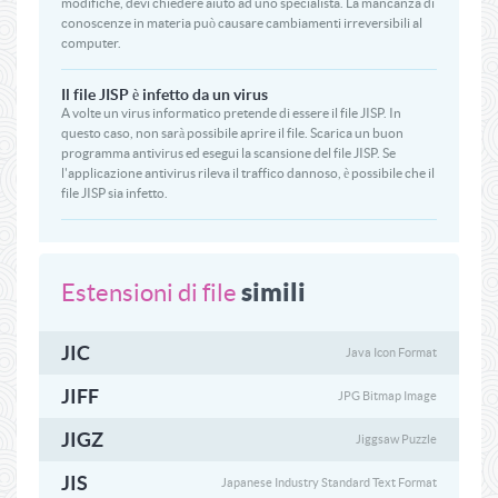
modifiche, devi chiedere aiuto ad uno specialista. La mancanza di
conoscenze in materia può causare cambiamenti irreversibili al
computer.
Il file JISP è infetto da un virus
A volte un virus informatico pretende di essere il file JISP. In
questo caso, non sarà possibile aprire il file. Scarica un buon
programma antivirus ed esegui la scansione del file JISP. Se
l'applicazione antivirus rileva il traffico dannoso, è possibile che il
file JISP sia infetto.
simili
Estensioni di file
JIC
Java Icon Format
JIFF
JPG Bitmap Image
JIGZ
Jiggsaw Puzzle
JIS
Japanese Industry Standard Text Format