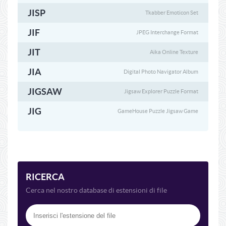
JISP
Tkabber Emoticon Set
JIF
JPEG Interchange Format
JIT
Aika Online Texture
JIA
Digital Photo Navigator Album
JIGSAW
Jigsaw Explorer Puzzle Format
JIG
GameHouse Puzzle Jigsaw Game
RICERCA
Cerca nel nostro database di estensioni di file