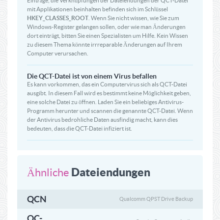
Einträge, die Verknüpfungen der Dateiendungen der QCT-Datei
mit Applikationen beinhalten befinden sich im Schlüssel
HKEY_CLASSES_ROOT
. Wenn Sie nicht wissen, wie Sie zum
Windows-Register gelangen sollen, oder wie man Änderungen
dort einträgt, bitten Sie einen Spezialisten um Hilfe. Kein Wissen
zu diesem Thema könnte irrreparable Änderungen auf Ihrem
Computer verursachen.
Die QCT-Datei ist von einem Virus befallen
Es kann vorkommen, das ein Computervirus sich als QCT-Datei
ausgibt. In diesem Fall wird es bestimmt keine Möglichkeit geben,
eine solche Datei zu öffnen. Laden Sie ein beliebiges Antivirus-
Programm herunter und scannen die genannte QCT-Datei. Wenn
der Antivirus bedrohliche Daten ausfindig macht, kann dies
bedeuten, dass die QCT-Datei infiziert ist.
Dateiendungen
Ähnliche
QCN
Qualcomm QPST Drive Backup
QC-