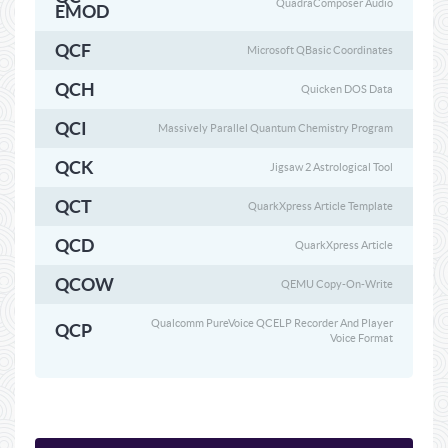
QuadraComposer Audio
EMOD
QCF
Microsoft QBasic Coordinates
QCH
Quicken DOS Data
QCI
Massively Parallel Quantum Chemistry Program
QCK
Jigsaw 2 Astrological Tool
QCT
QuarkXpress Article Template
QCD
QuarkXpress Article
QCOW
QEMU Copy-On-Write
Qualcomm PureVoice QCELP Recorder And Player
QCP
Voice Format