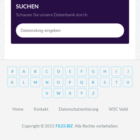
SUCHEN
Schauen Sie unsere Datenbank durch
#
A
B
C
D
E
F
G
H
I
J
K
L
M
N
O
P
Q
R
S
T
U
V
W
X
Y
Z
Home
Kontakt
Datenschutzerklärung
W3C Valid
Copyright © 2015
FILES.BIZ
. Alle Rechte vorbehalten.