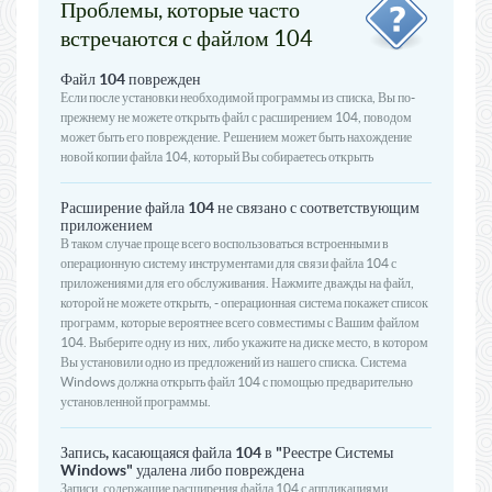
Проблемы, которые часто
встречаются с файлом 104
Файл 104 поврежден
Если после установки необходимой программы из списка, Вы по-
прежнему не можете открыть файл с расширением 104, поводом
может быть его повреждение. Решением может быть нахождение
новой копии файла 104, который Вы собираетесь открыть
Расширение файла 104 не связано с соответствующим
приложением
В таком случае проще всего воспользоваться встроенными в
операционную систему инструментами для связи файла 104 с
приложениями для его обслуживания. Нажмите дважды на файл,
которой не можете открыть, - операционная система покажет список
программ, которые вероятнее всего совместимы с Вашим файлом
104. Выберите одну из них, либо укажите на диске место, в котором
Вы установили одно из предложений из нашего списка. Система
Windows должна открыть файл 104 с помощью предварительно
установленной программы.
Запись, касающаяся файла 104 в "Реестре Системы
Windows" удалена либо повреждена
Записи, содержащие расширения файла 104 с аппликациями