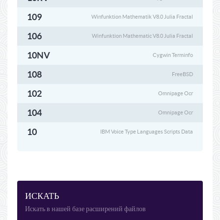
109
Winfunktion Mathematik V8.0 Julia Fractal
106
Winfunktion Mathematic V8.0 Julia Fractal
10NV
Cygwin Terminfo
108
FreeBSD
102
Omnipage Ocr
104
Omnipage Ocr
10
IBM Voice Type Languages Scripts Data
ИСКАТЬ
Искать в нашей базе расширений файлов