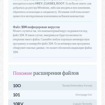
находится в ключе
HKEY_CLASSES_ROOT
. Если Вы не знаете, как
добраться до реестра Windows, либо как вводить в нем изменения,
обратитесь за помощью к специалисту. Незнания этой темы может
привести к неотвратимым изменениям на Вашем компьютере.
Файл 104 инфицирован вирусом
Может случится так, что компьютерный вирус подшивается под
файл 104. В таком случае, наверняка не будет возможности
открытия такого файла. Скачайте любую хорошую антивирусную
программу и сканируйте файл 104. Если антивирусная программа
обнаружит опасные данные, это может обозначать индикацию файла
104.
расширения файлов
Похожие
10O
Toyota Embroidery Format
101
Omnipage Ocr
10RV
Cygwin Terminfo