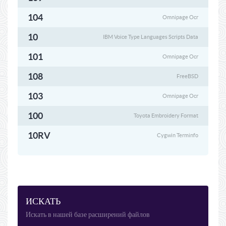
104
Omnipage Ocr
10
IBM Voice Type Languages Scripts Data
101
Omnipage Ocr
108
FreeBSD
103
Omnipage Ocr
100
Toyota Embroidery Format
10RV
Cygwin Terminfo
ИСКАТЬ
Искать в нашей базе расширений файлов