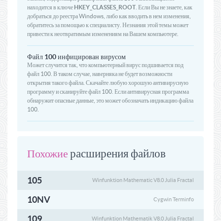
находится в ключе
HKEY_CLASSES_ROOT
. Если Вы не знаете, как
добраться до реестра Windows, либо как вводить в нем изменения,
обратитесь за помощью к специалисту. Незнания этой темы может
привести к неотвратимым изменениям на Вашем компьютере.
Файл 100 инфицирован вирусом
Может случится так, что компьютерный вирус подшивается под
файл 100. В таком случае, наверняка не будет возможности
открытия такого файла. Скачайте любую хорошую антивирусную
программу и сканируйте файл 100. Если антивирусная программа
обнаружит опасные данные, это может обозначать индикацию файла
100.
расширения файлов
Похожие
105
Winfunktion Mathematic V8.0 Julia Fractal
10NV
Cygwin Terminfo
109
Winfunktion Mathematik V8.0 Julia Fractal