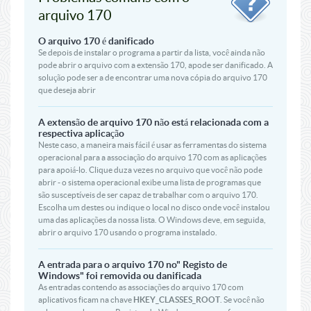
arquivo 170
O arquivo 170 é danificado
Se depois de instalar o programa a partir da lista, você ainda não
pode abrir o arquivo com a extensão 170, apode ser danificado. A
solução pode ser a de encontrar uma nova cópia do arquivo 170
que deseja abrir
A extensão de arquivo 170 não está relacionada com a
respectiva aplicação
Neste caso, a maneira mais fácil é usar as ferramentas do sistema
operacional para a associação do arquivo 170 com as aplicações
para apoiá-lo. Clique duza vezes no arquivo que você não pode
abrir - o sistema operacional exibe uma lista de programas que
são susceptíveis de ser capaz de trabalhar com o arquivo 170.
Escolha um destes ou indique o local no disco onde você instalou
uma das aplicações da nossa lista. O Windows deve, em seguida,
abrir o arquivo 170 usando o programa instalado.
A entrada para o arquivo 170 no" Registo de
Windows" foi removida ou danificada
As entradas contendo as associações do arquivo 170 com
aplicativos ficam na chave
HKEY_CLASSES_ROOT
. Se você não