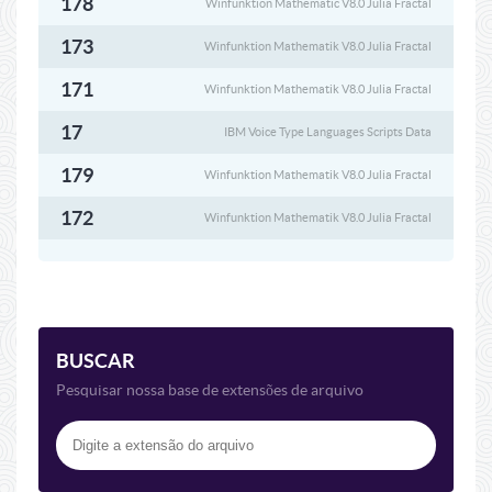
178
Winfunktion Mathematic V8.0 Julia Fractal
173
Winfunktion Mathematik V8.0 Julia Fractal
171
Winfunktion Mathematik V8.0 Julia Fractal
17
IBM Voice Type Languages Scripts Data
179
Winfunktion Mathematik V8.0 Julia Fractal
172
Winfunktion Mathematik V8.0 Julia Fractal
BUSCAR
Pesquisar nossa base de extensões de arquivo