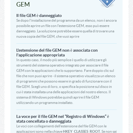
GEM
Il file GEM è danneggiato
Se dopo l'installazione del programma da un elenco, non è ancora
possibile aprire un file con l'estensione GEM, esso può essere
danneggiato. La soluzione potrebbe essere quella di trovare una
nuova copia del file GEM, che vuoi aprire
L'estensione del file GEM non è associata con
l'applicazione appropriata
In questo caso, il modo più semplice è quello di utilizzare gli
strumenti del sistema operativo integrato per associare il file
GEM con le applicazioni che lo supportano. Fare doppio clic sul
file che non puoi aprire - il sistema operativo visualizza un elenco
di programmi che possono essere in grado di funzionare con il
file GEM. Scegli uno di loro, o specifica la posizione sul disco in
cui è stata installata una delle applicazioni del nostro elenco. Il
sistema di Windows potrebbe quindi aprire il file GEM
utilizzando un programma installato.
La voce per il file GEM nel “Registro di Windows” è
stata cencellata o danneggiata
Le voci con collegamenti dell’estensione del file GEM con le
applicazioni sono nella chiave
HKEY_CLASSES_ROOT
. Se non sai