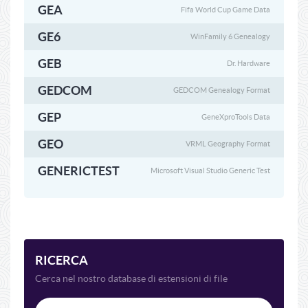
GEA
Fifa World Cup Game Data
GE6
WinFamily 6 Genealogy
GEB
Dr. Hardware
GEDCOM
GEDCOM Genealogy Format
GEP
GeneXproTools Data
GEO
VRML Geography Format
GENERICTEST
Microsoft Visual Studio Generic Test
RICERCA
Cerca nel nostro database di estensioni di file