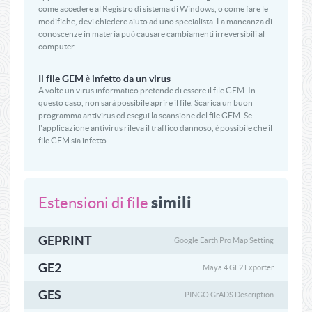
come accedere al Registro di sistema di Windows, o come fare le
modifiche, devi chiedere aiuto ad uno specialista. La mancanza di
conoscenze in materia può causare cambiamenti irreversibili al
computer.
Il file GEM è infetto da un virus
A volte un virus informatico pretende di essere il file GEM. In
questo caso, non sarà possibile aprire il file. Scarica un buon
programma antivirus ed esegui la scansione del file GEM. Se
l'applicazione antivirus rileva il traffico dannoso, è possibile che il
file GEM sia infetto.
simili
Estensioni di file
GEPRINT
Google Earth Pro Map Setting
GE2
Maya 4 GE2 Exporter
GES
PINGO GrADS Description