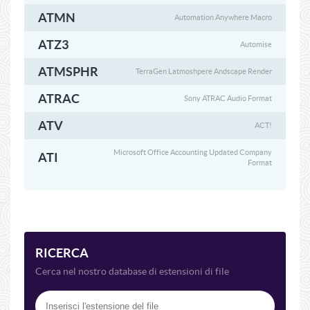
ATMN
Automation Anywhere Macro
ATZ3
Automise
ATMSPHR
TerraGen Latmoshpere Andscape Render
ATRAC
Sony ATRAC Audio Format
ATV
ACT!
Microsoft Office Accounting Updated Company
ATI
Format
RICERCA
Cerca nel nostro database di estensioni di file