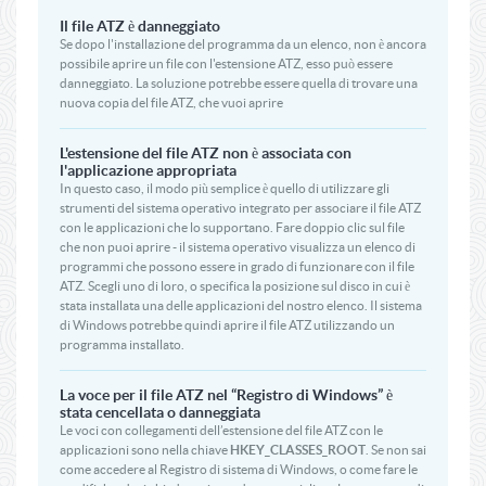
Il file ATZ è danneggiato
Se dopo l'installazione del programma da un elenco, non è ancora
possibile aprire un file con l'estensione ATZ, esso può essere
danneggiato. La soluzione potrebbe essere quella di trovare una
nuova copia del file ATZ, che vuoi aprire
L'estensione del file ATZ non è associata con
l'applicazione appropriata
In questo caso, il modo più semplice è quello di utilizzare gli
strumenti del sistema operativo integrato per associare il file ATZ
con le applicazioni che lo supportano. Fare doppio clic sul file
che non puoi aprire - il sistema operativo visualizza un elenco di
programmi che possono essere in grado di funzionare con il file
ATZ. Scegli uno di loro, o specifica la posizione sul disco in cui è
stata installata una delle applicazioni del nostro elenco. Il sistema
di Windows potrebbe quindi aprire il file ATZ utilizzando un
programma installato.
La voce per il file ATZ nel “Registro di Windows” è
stata cencellata o danneggiata
Le voci con collegamenti dell’estensione del file ATZ con le
applicazioni sono nella chiave
HKEY_CLASSES_ROOT
. Se non sai
come accedere al Registro di sistema di Windows, o come fare le