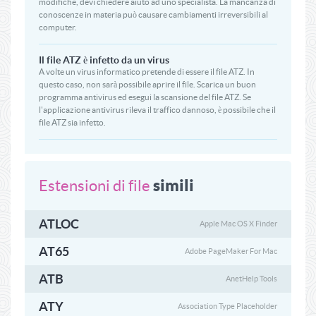
modifiche, devi chiedere aiuto ad uno specialista. La mancanza di
conoscenze in materia può causare cambiamenti irreversibili al
computer.
Il file ATZ è infetto da un virus
A volte un virus informatico pretende di essere il file ATZ. In
questo caso, non sarà possibile aprire il file. Scarica un buon
programma antivirus ed esegui la scansione del file ATZ. Se
l'applicazione antivirus rileva il traffico dannoso, è possibile che il
file ATZ sia infetto.
simili
Estensioni di file
ATLOC
Apple Mac OS X Finder
AT65
Adobe PageMaker For Mac
ATB
AnetHelp Tools
ATY
Association Type Placeholder