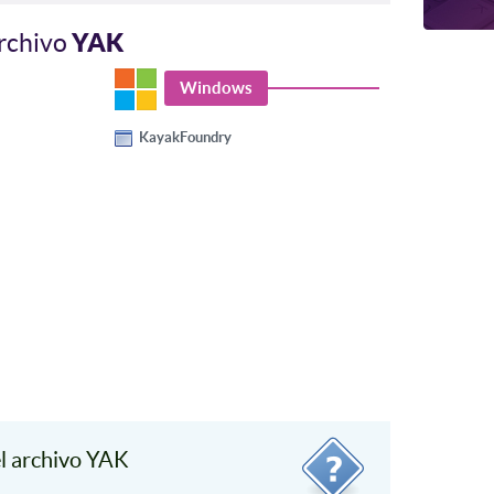
YAK
archivo
Windows
KayakFoundry
l archivo YAK