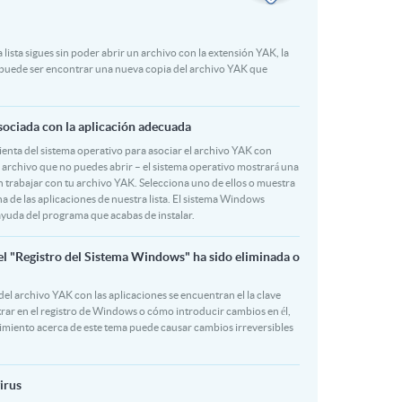
 lista sigues sin poder abrir un archivo con la extensión YAK, la
 puede ser encontrar una nueva copia del archivo YAK que
sociada con la aplicación adecuada
amienta del sistema operativo para asociar el archivo YAK con
l archivo que no puedes abrir – el sistema operativo mostrará una
trabajar con tu archivo YAK. Selecciona uno de ellos o muestra
na de las aplicaciones de nuestra lista. El sistema Windows
ayuda del programa que acabas de instalar.
el "Registro del Sistema Windows" ha sido eliminada o
del archivo YAK con las aplicaciones se encuentran el la clave
trar en el registro de Windows o cómo introducir cambios en él,
ocimiento acerca de este tema puede causar cambios irreversibles
irus