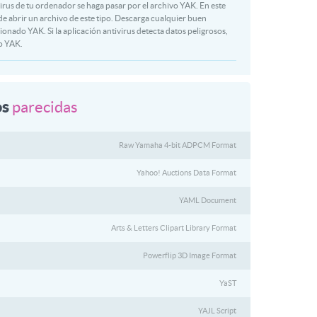
virus de tu ordenador se haga pasar por el archivo YAK. En este
 de abrir un archivo de este tipo. Descarga cualquier buen
onado YAK. Si la aplicación antivirus detecta datos peligrosos,
vo YAK.
os
parecidas
Raw Yamaha 4-bit ADPCM Format
Yahoo! Auctions Data Format
YAML Document
Arts & Letters Clipart Library Format
Powerflip 3D Image Format
YaST
YAJL Script