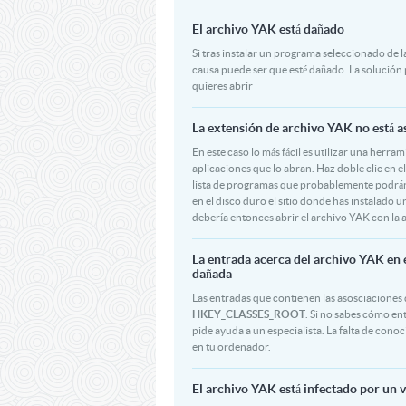
El archivo YAK está dañado
Si tras instalar un programa seleccionado de la
causa puede ser que esté dañado. La solución
quieres abrir
La extensión de archivo YAK no está a
En este caso lo más fácil es utilizar una herr
aplicaciones que lo abran. Haz doble clic en e
lista de programas que probablemente podrán 
en el disco duro el sitio donde has instalado u
debería entonces abrir el archivo YAK con la 
La entrada acerca del archivo YAK en 
dañada
Las entradas que contienen las asosciaciones 
HKEY_CLASSES_ROOT
. Si no sabes cómo en
pide ayuda a un especialista. La falta de con
en tu ordenador.
El archivo YAK está infectado por un v