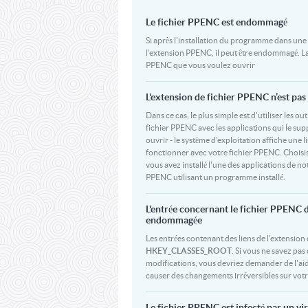
Le fichier PPENC est endommagé
Si après l'installation du programme dans une 
l'extension PPENC, il peut être endommagé. La
PPENC que vous voulez ouvrir
L'extension de fichier PPENC n’est pas 
Dans ce cas, le plus simple est d'utiliser les o
fichier PPENC avec les applications qui le su
ouvrir - le système d'exploitation affiche une
fonctionner avec votre fichier PPENC. Choisiss
vous avez installé l'une des applications de no
PPENC utilisant un programme installé.
L'entrée concernant le fichier PPENC 
endommagée
Les entrées contenant des liens de l’extension 
HKEY_CLASSES_ROOT
. Si vous ne savez p
modifications, vous devriez demander de l'aid
causer des changements irréversibles sur votr
Le fichier PPENC est infecté par un vi