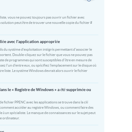
liste, vous ne pouvez toujours pas ouvrir un fichier avec
 solution peut être de trouver une nouvelle copie du fichier #
liée avec l'application appropriée
utils du système d'exploitation intégrés permettant d'associer le
pportent. Double-cliquez sur le fichier que vous ne pouvez pas
 liste de programmes qui sont susceptibles d'être en mesure de
ez l'un d'entre eux, ou spécifiez l'emplacement sur le disque où
tre liste. Le système Windows devrait alors ouvrir le fichier
dans le « Registre de Windows » a été supprimée ou
de fichier PPENC avec les applications se trouve dans la clé
as comment accéder au registre Windows, ou comment faire des
e à un spécialiste. Le manque de connaissances sur le sujet peut
e ordinateur.
rus