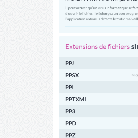
Il peut arriver qu'un virus informatique se fai
d'ouvrir le fichier. Téléchargez un bon progra
l'application antivirus détecte le trafic malveil
si
Extensions de fichiers
PPJ
PPSX
Mic
PPL
PPTXML
PP3
PPD
PPZ