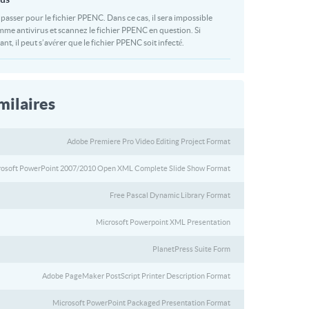
t passer pour le fichier PPENC. Dans ce cas, il sera impossible
mme antivirus et scannez le fichier PPENC en question. Si
lant, il peut s’avérer que le fichier PPENC soit infecté.
milaires
Adobe Premiere Pro Video Editing Project Format
rosoft PowerPoint 2007/2010 Open XML Complete Slide Show Format
Free Pascal Dynamic Library Format
Microsoft Powerpoint XML Presentation
PlanetPress Suite Form
Adobe PageMaker PostScript Printer Description Format
Microsoft PowerPoint Packaged Presentation Format