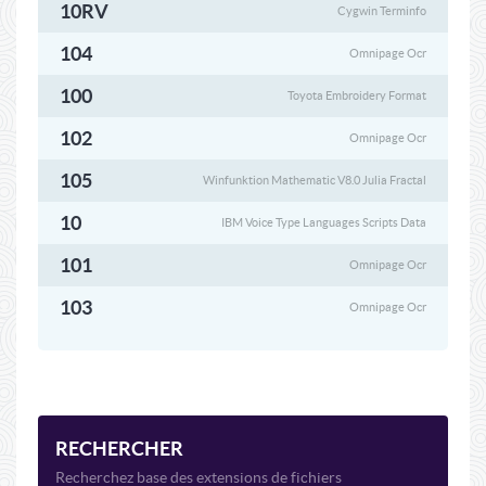
10RV
Cygwin Terminfo
104
Omnipage Ocr
100
Toyota Embroidery Format
102
Omnipage Ocr
105
Winfunktion Mathematic V8.0 Julia Fractal
10
IBM Voice Type Languages Scripts Data
101
Omnipage Ocr
103
Omnipage Ocr
RECHERCHER
Recherchez base des extensions de fichiers