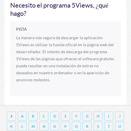
Necesito el programa 5Views, ¿qué
hago?
PISTA
La manera más segura de descargar la aplicación
5Views es utilizar la fuente oficial en la página web del
desarrollador. El intento de descarga del programa
5Views de las páginas que ofrecen el software gratuito
puede resultar en una instalación de extras no
deseados en nuestro ordenador o en la aparición de
anuncios molestos.
#
A
B
C
D
E
F
G
H
I
J
K
L
M
N
O
P
Q
R
S
T
U